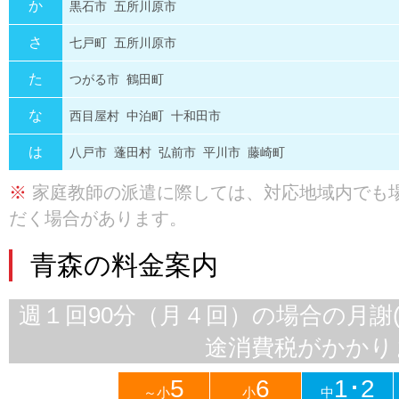
か
黒石市
五所川原市
さ
七戸町
五所川原市
た
つがる市
鶴田町
な
西目屋村
中泊町
十和田市
は
八戸市
蓬田村
弘前市
平川市
藤崎町
※
家庭教師の派遣に際しては、対応地域内でも
だく場合があります。
青森の料金案内
週１回90分（月４回）の場合の月謝
途消費税がかかり
5
6
1･2
～小
小
中