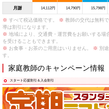
月謝
14,112円
14,790円
15,798円
※
すべて税込価格です。
※
教師の交代は無料
導は割引になります。
※
地域により、交通費・運営費をお願いする場
を受けることもできます。
※
お食事・お茶のご用意はいりません。
※
別途
す。
家庭教師のキャンペーン情報
スタート応援割引＆入会割引