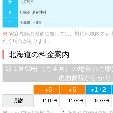
か
北広島市
さ
札幌市
新篠津村
た
千歳市
当別町
※
家庭教師の派遣に際しては、対応地域内でも
だく場合があります。
北海道の料金案内
週１回90分（月４回）の場合の月謝
途消費税がかかり
5
6
1･2
～小
小
中
月謝
14,112円
14,790円
15,798円