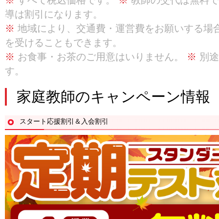
※
すべて税込価格です。
※
教師の交代は無料
導は割引になります。
※
地域により、交通費・運営費をお願いする場
を受けることもできます。
※
お食事・お茶のご用意はいりません。
※
別途
す。
家庭教師のキャンペーン情報
スタート応援割引＆入会割引