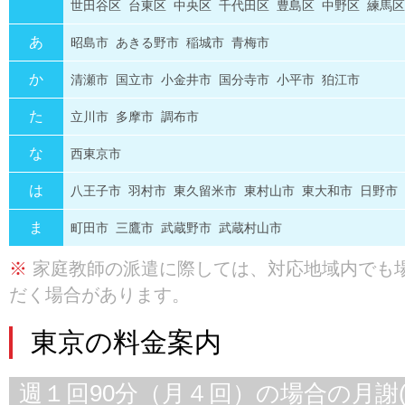
世田谷区
台東区
中央区
千代田区
豊島区
中野区
練馬区
あ
昭島市
あきる野市
稲城市
青梅市
か
清瀬市
国立市
小金井市
国分寺市
小平市
狛江市
た
立川市
多摩市
調布市
な
西東京市
は
八王子市
羽村市
東久留米市
東村山市
東大和市
日野市
ま
町田市
三鷹市
武蔵野市
武蔵村山市
※
家庭教師の派遣に際しては、対応地域内でも
だく場合があります。
東京の料金案内
週１回90分（月４回）の場合の月謝