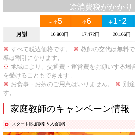
途消費税がかかり
5
6
1･2
～小
小
中
月謝
16,800円
17,472円
20,166円
※
すべて税込価格です。
※
教師の交代は無料
導は割引になります。
※
地域により、交通費・運営費をお願いする場
を受けることもできます。
※
お食事・お茶のご用意はいりません。
※
別途
す。
家庭教師のキャンペーン情報
スタート応援割引＆入会割引