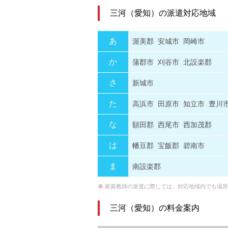
三河（愛知）の派遣対応地域
あ
渥美郡
安城市
岡崎市
か
蒲郡市
刈谷市
北設楽郡
さ
新城市
た
高浜市
田原市
知立市
豊川
な
額田郡
西尾市
西加茂郡
は
幡豆郡
宝飯郡
碧南市
ま
南設楽郡
※
家庭教師の派遣に際しては、対応地域内でも場所
三河（愛知）の料金案内