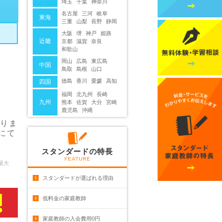
埼玉
千葉
神奈川
名古屋
三河
岐阜
東海
三重
山梨
長野
静岡
大阪
堺
神戸
姫路
近畿
京都
滋賀
奈良
和歌山
岡山
広島
東広島
中国
鳥取
島根
山口
徳島
香川
愛媛
高知
四国
福岡
北九州
長崎
九州
熊本
佐賀
大分
宮崎
鹿児島
沖縄
おりま
）にて
スタンダードの特長
FEATURE
最大
スタンダードが選ばれる理由
低料金の家庭教師
家庭教師の入会費用0円