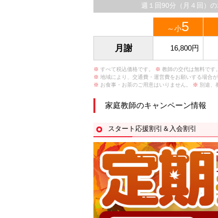
週１回90分（月４回）
5
～小
月謝
16,800円
※
すべて税込価格です。
※
教師の交代は無料です
※
地域により、交通費・運営費をお願いする場合
※
お食事・お茶のご用意はいりません。
※
別途、
家庭教師のキャンペーン情報
スタート応援割引＆入会割引